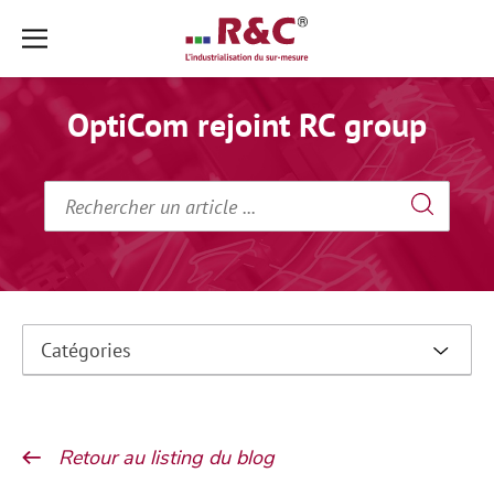
Aller
Aller
au
au
contenu
pied
OptiCom rejoint RC group
➜
de
page
➜
Catégories
Retour au listing du blog