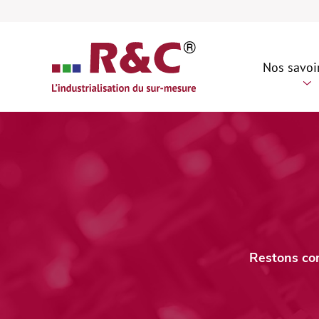
Nos savoir
Con
d’é
Dép
Exp
Mai
Restons con
Int
- R
Vid