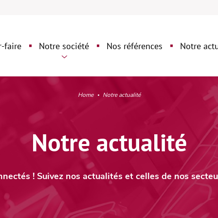
Aller
Aller
au
au
contenu
pied
-faire
Notre société
Nos références
Notre actu
➜
de
page
➜
ception – Bureau
Notre identité
tudes
Home
Notre actualité
Notre groupe
loiement FTTH/O/E
Notre actualité
loitation –
Nos atouts
ntenance
nectés ! Suivez nos actualités et celles de nos secteur
erventions à domicile
accordements
éoprotection