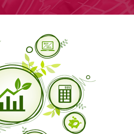
trôles et QSE
seil