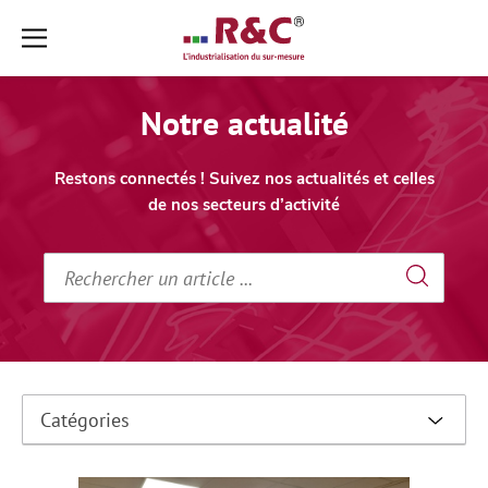
Aller
Aller
au
au
contenu
pied
Notre actualité
➜
de
page
➜
Restons connectés ! Suivez nos actualités et celles
de nos secteurs d’activité
Catégories